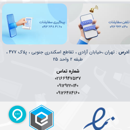
​​آدرس
: تهران ،خیابان آزادی ، تقاطع اسکندری جنوبی ، پلاک 477 ،
طبقه 2 واحد 25
شماره تماس
02166947537
09129220140
09126484160