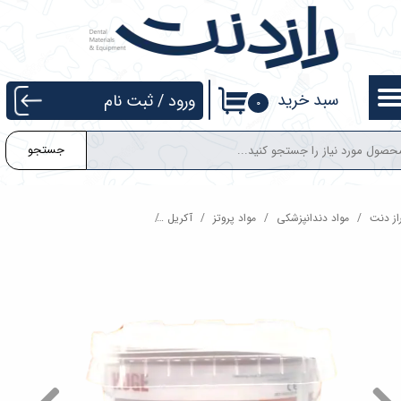
حساب کاربری من
تغییر گذر واژه
سبد خرید
ورود
/
ثبت نام
۰
سفارشات
جستجو
خروج از حساب کاربری
از دنت
مواد دندانپزشکی
مواد پروتز
آکریل
آکریل پختنی هیوج 1 کیلوگرمی Huge Denture Base Polymers