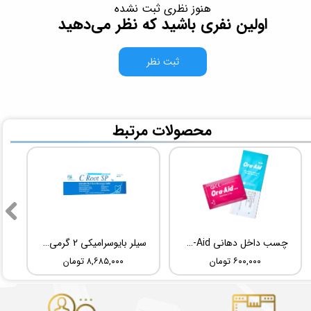
هنوز نظری ثبت نشده
اولین نفری باشید که نظر می‌دهید
ثبت نظر
​محصولات مرتبط
چسب داخل دهانی TBM Ora-Aid
سیلر بایوسرامیکی 2 گرمی Root Dental Medical C-Root SP
۶۰۰,۰۰۰ تومان
۸,۶۸۵,۰۰۰ تومان