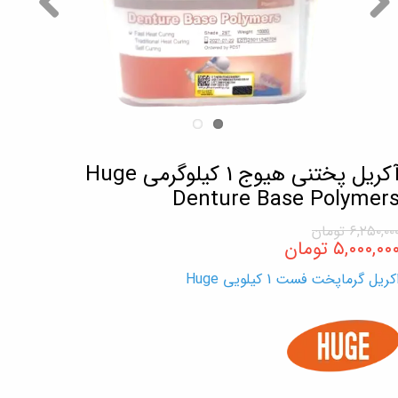
آکریل پختنی هیوج 1 کیلوگرمی Huge
Denture Base Polymer
۶,۲۵۰,۰۰ تومان
۵,۰۰۰,۰۰ تومان
کریل گرماپخت فست 1 کیلویی Huge