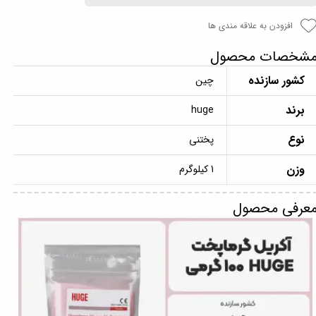
افزودن به علاقه مندی ها
شخصات محصول
کشور سازنده
چین
برند
huge
نوع
پختنی
وزن
1 کیلوگرم
عرفی محصول