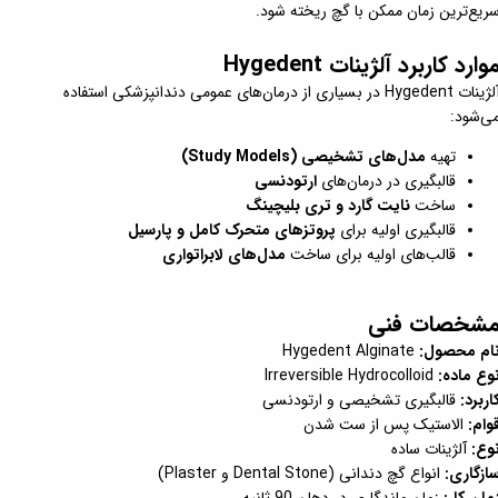
ریع‌ترین زمان ممکن با گچ ریخته شود.
وارد کاربرد آلژینات Hygedent
آلژینات Hygedent در بسیاری از درمان‌های عمومی دندانپزشکی استفاده
ی‌شود:
تهیه
مدل‌های تشخیصی (Study Models)
قالبگیری در درمان‌های
ارتودنسی
ساخت
نایت گارد و تری بلیچینگ
قالبگیری اولیه برای
پروتزهای متحرک کامل و پارسیل
قالب‌های اولیه برای ساخت
مدل‌های لابراتواری
شخصات فنی
ام محصول:
Hygedent Alginate
وع ماده:
Irreversible Hydrocolloid
اربرد:
قالبگیری تشخیصی و ارتودنسی
وام:
الاستیک پس از ست شدن
وع:
آلژینات ساده
ازگاری:
انواع گچ دندانی (Dental Stone و Plaster)