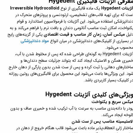
عرفی آلژینات قالبگیری Hygedent
لژینات Hygedent
یک ماده قالبگیری از نوع
Irreversible Hydrocolloid
ست که برای تهیه قالب‌های تشخیصی، ارتودنسی و پروتزهای متحرک در
ندانپزشکی استفاده می‌شود. این آلژینات با فرمولاسیون استاندارد و قوام
کنواخت، امکان ثبت مناسب آناتومی دندان و بافت نرم را فراهم می‌کند و به
لیل
میکس آسان، زمان کار مناسب و قیمت اقتصادی
یکی از گزینه‌های رایج
ر بسیاری از کلینیک‌های دندانپزشکی در میان انواع
مواد دندانپزشکی
حسوب می‌شود.
آلژینات Hygedent به گونه‌ای طراحی شده که پس از مخلوط شدن با آب،
میری همگن و الاستیک ایجاد کند که بتواند جزئیات سطح دندان‌ها و
اختارهای دهانی را ثبت کرده و پس از ست شدن بدون پارگی از دهان خارج
ود. این ویژگی‌ها باعث می‌شود این محصول برای قالبگیری‌های روتین روزانه
ر کلینیک بسیار کاربردی باشد.
یژگی‌های کلیدی آلژینات Hygedent
یکس سریع و یکنواخت
ودر با دانه‌بندی مناسب به سرعت با آب ترکیب شده و خمیری صاف و بدون
لوخه ایجاد می‌کند.
لاستیسیته مناسب پس از ست شدن
اختار ژلی انعطاف‌پذیر ماده باعث می‌شود قالب هنگام خروج از دهان در