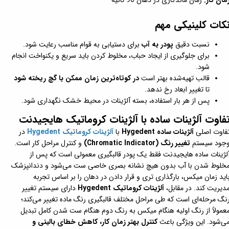
مان کار:
زمان ماندگاری در دهان 90 ثانیه
کات کلینیکی مهم
نسبت دقیق
پودر به آب
برای دستیابی به قوام مناسب رعایت شود.
برای جلوگیری از ایجاد حباب، مخلوط کردن باید سریع و یکنواخت انجام
شود.
قالب تهیه‌شده بهتر است
در کوتاه‌ترین زمان ممکن با گچ ریخته شود
تا تغییر ابعاد رخ ندهد.
پس از هر بار استفاده، بسته آلژینات در محیط خشک نگهداری شود.
فاوت آلژینات ساده با آلژینات کروماتیک هایجیدنت
فاوت اصلی
آلژینات ساده Hygedent
با
آلژینات کروماتیک Hygedent
در
جود سیستم
تغییر رنگ (Chromatic Indicator)
و کنترل مراحل کار است.
لژینات ساده هایجیدنت فقط یک پودر قالبگیری معمولی است که پس از
خلوط شدن با آب بدون هیچ نشانه بصری خاصی ست می‌شود و دندانپزشک
اید زمان میکس، بارگذاری تری و قرار دادن در دهان را بر اساس تجربه
دیریت کند. در مقابل،
آلژینات کروماتیک Hygedent
دارای سیستم تغییر
نگ مرحله‌ای است که طی مراحل مختلف قالبگیری رنگ ماده تغییر می‌کند؛
عمولاً از رنگ اولیه هنگام میکس به رنگ دوم هنگام ست شدن کامل تبدیل
ی‌شود. این ویژگی باعث
کنترل بهتر زمان کار، کاهش خطای بالینی و