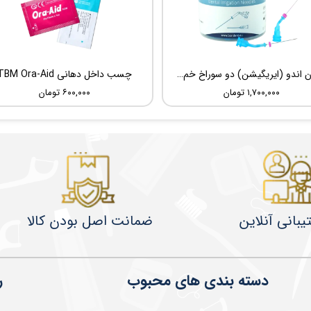
سوزن اندو (ایریگیشن) دو سوراخ خم شونده UDG Sideport
چسب داخل دهانی TBM Ora-Aid
۱,۷۰۰,۰۰۰ تومان
۶۰۰,۰۰۰ تومان
یبانی آنلاین
ضمانت اصل بودن کالا
دسته بندی های محبوب
ر