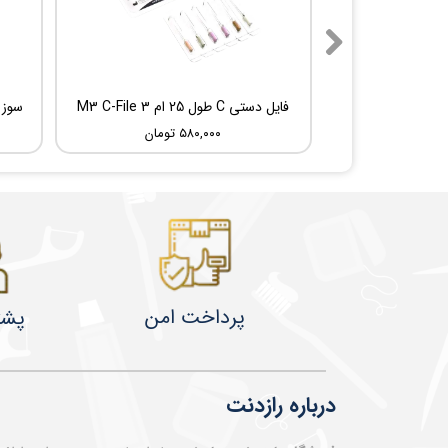
فایل دستی C طول 25 ام 3 M3 C-File
۵۸۰,۰۰۰ تومان
پرداخت امن
پشت
درباره رازدنت