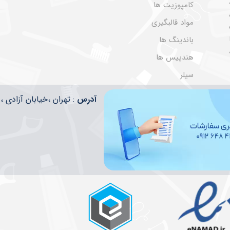
کامپوزیت ها
مواد قالبگیری
باندینگ ها
هندپیس ها
سیلر
​​آدرس
: تهران ،خیابان آزادی ، تقاطع ا