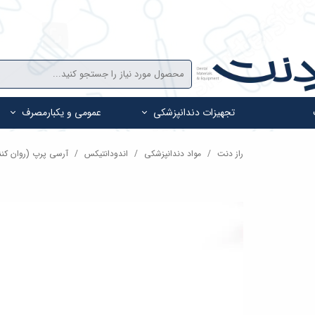
تجهیزات دندانپزشکی
عمومی و یکبارمصرف
راز دنت
مواد دندانپزشکی
اندودانتیکس
آرسی پرپ (روان کنن