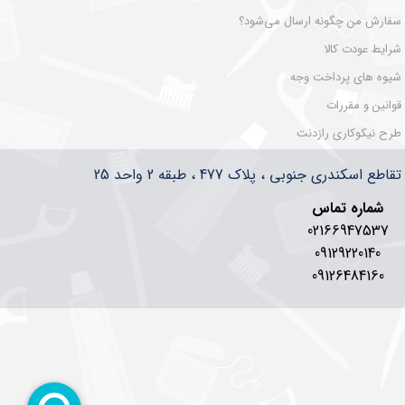
سفارش من چگونه ارسال می‌شود؟
شرایط عودت کالا
شیوه های پرداخت وجه
قوانین و مقررات
طرح نیکوکاری رازدنت
سکندری جنوبی ، پلاک 477 ، طبقه 2 واحد 25
شماره تماس
02166947537
09129220140
09126484160