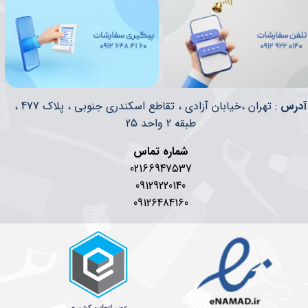
​​آدرس
: تهران ،خیابان آزادی ، تقاطع اسکندری جنوبی ، پلاک 477 ،
طبقه 2 واحد 25
شماره تماس
02166947537
09129220140
09126484160