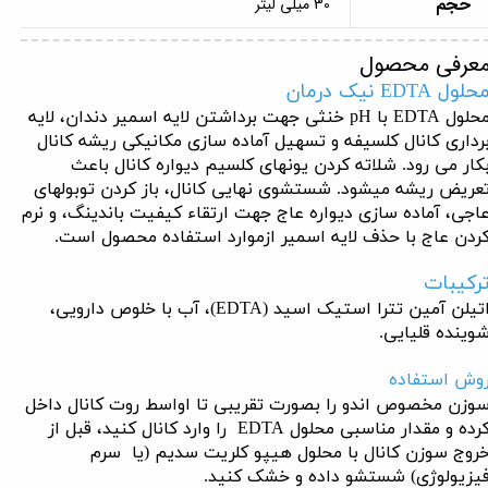
حجم
30 میلی لیتر
عرفی محصول
حلول EDTA نیک درمان
محلول EDTA با pH خنثی جهت برداشتن لایه اسمیر دندان، لایه
رداری کانال کلسیفه و تسهیل آماده سازی مکانیکی ریشه کانال
کار می رود. شلاته کردن یون­های کلسیم دیواره کانال باعث
عریض ریشه می­شود. شستشوی نهایی کانال، باز کردن توبولهای
اجی، آماده سازی دیواره عاج جهت ارتقاء کیفیت باندینگ، و نرم
ردن عاج با حذف لایه اسمیر ازموارد استفاده محصول است.
رکیبات
­اتیلن آمین تترا استیک اسید (EDTA)، آب با خلوص دارویی،
وینده قلیایی.
وش استفاده
وزن مخصوص اندو را بصورت تقریبی تا اواسط روت کانال داخل
کرده و مقدار مناسبی محلول EDTA را وارد کانال کنید، قبل از
روج سوزن کانال با محلول هیپو کلریت سدیم (یا سرم
یزیولوژی) شستشو داده و خشک کنید.