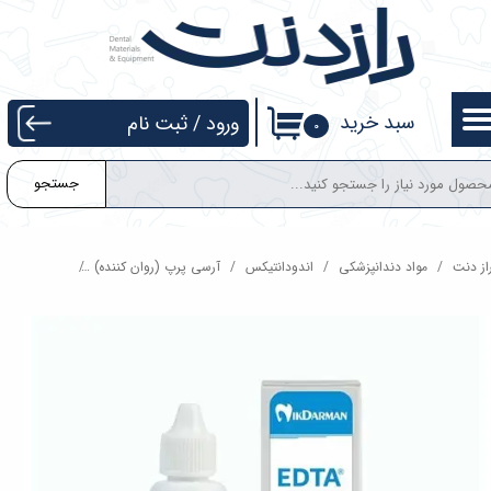
حساب کاربری من
تغییر گذر واژه
سبد خرید
ورود
/
ثبت نام
۰
سفارشات
جستجو
خروج از حساب کاربری
از دنت
مواد دندانپزشکی
اندودانتیکس
آرسی پرپ (روان کننده)
محلول edta نیک درمان 17%