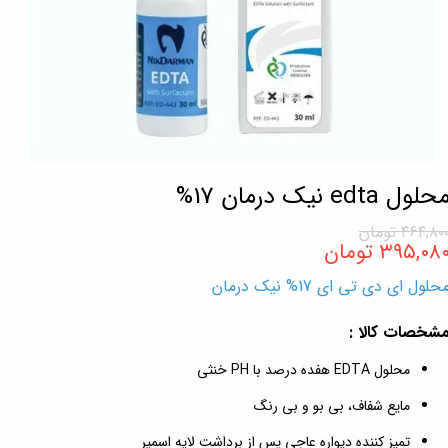
حلول edta نیک درمان 17%
۴۶۴,۸۰ تومان
۳۹۵,۰۸ تومان
حلول ای دی تی ای 17% نیک درمان
شخصات کالا :
محلول EDTA هفده درصد با PH خنثی
مایع شفاف، بی بو و بی رنگ
تمیز کننده دیواره عاجی پس از برداشت لایه اسمیر