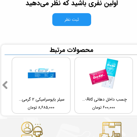
اولین نفری باشید که نظر می‌دهید
ثبت نظر
​محصولات مرتبط
چسب داخل دهانی TBM Ora-Aid
سیلر بایوسرامیکی 2 گرمی Root Dental Medical C-Root SP
۶۰۰,۰۰۰ تومان
۸,۶۸۵,۰۰۰ تومان