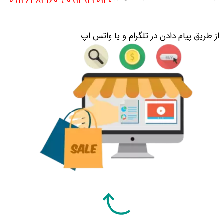
​​​09129220140 ، 09126484160
از طریق پیام دادن در تلگرام و یا واتس اپ​​​​​​​