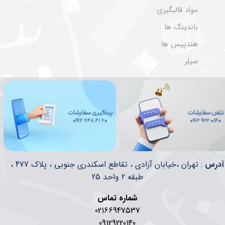
مواد قالبگیری
باندینگ ها
هندپیس ها
سیلر
​​آدرس
: تهران ،خیابان آزادی ، تقاطع اسکندری جنوبی ، پلاک 477 ،
طبقه 2 واحد 25
شماره تماس
02166947537
09129220140